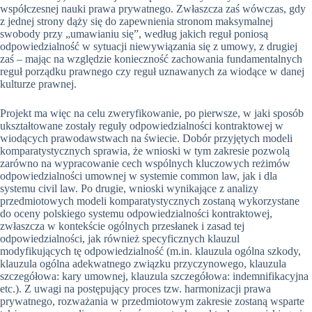
współczesnej nauki prawa prywatnego. Zwłaszcza zaś wówczas, gdy
z jednej strony dąży się do zapewnienia stronom maksymalnej
swobody przy „umawianiu się”, według jakich reguł poniosą
odpowiedzialność w sytuacji niewywiązania się z umowy, z drugiej
zaś – mając na względzie konieczność zachowania fundamentalnych
reguł porządku prawnego czy reguł uznawanych za wiodące w danej
kulturze prawnej.
Projekt ma więc na celu zweryfikowanie, po pierwsze, w jaki sposób
ukształtowane zostały reguły odpowiedzialności kontraktowej w
wiodących prawodawstwach na świecie. Dobór przyjętych modeli
komparatystycznych sprawia, że wnioski w tym zakresie pozwolą
zarówno na wypracowanie cech wspólnych kluczowych reżimów
odpowiedzialności umownej w systemie common law, jak i dla
systemu civil law. Po drugie, wnioski wynikające z analizy
przedmiotowych modeli komparatystycznych zostaną wykorzystane
do oceny polskiego systemu odpowiedzialności kontraktowej,
zwłaszcza w kontekście ogólnych przesłanek i zasad tej
odpowiedzialności, jak również specyficznych klauzul
modyfikujących tę odpowiedzialność (m.in. klauzula ogólna szkody,
klauzula ogólna adekwatnego związku przyczynowego, klauzula
szczegółowa: kary umownej, klauzula szczegółowa: indemnifikacyjna
etc.). Z uwagi na postępujący proces tzw. harmonizacji prawa
prywatnego, rozważania w przedmiotowym zakresie zostaną wsparte