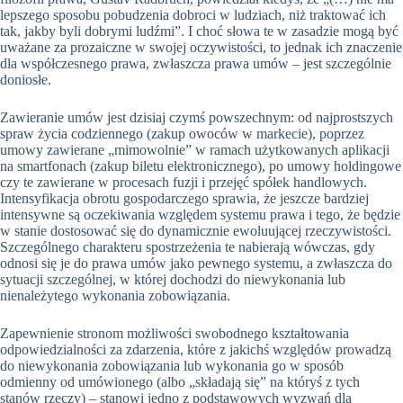
lepszego sposobu pobudzenia dobroci w ludziach, niż traktować ich
tak, jakby byli dobrymi ludźmi”. I choć słowa te w zasadzie mogą być
uważane za prozaiczne w swojej oczywistości, to jednak ich znaczenie
dla współczesnego prawa, zwłaszcza prawa umów – jest szczególnie
doniosłe.
Zawieranie umów jest dzisiaj czymś powszechnym: od najprostszych
spraw życia codziennego (zakup owoców w markecie), poprzez
umowy zawierane „mimowolnie” w ramach użytkowanych aplikacji
na smartfonach (zakup biletu elektronicznego), po umowy holdingowe
czy te zawierane w procesach fuzji i przejęć spółek handlowych.
Intensyfikacja obrotu gospodarczego sprawia, że jeszcze bardziej
intensywne są oczekiwania względem systemu prawa i tego, że będzie
w stanie dostosować się do dynamicznie ewoluującej rzeczywistości.
Szczególnego charakteru spostrzeżenia te nabierają wówczas, gdy
odnosi się je do prawa umów jako pewnego systemu, a zwłaszcza do
sytuacji szczególnej, w której dochodzi do niewykonania lub
nienależytego wykonania zobowiązania.
Zapewnienie stronom możliwości swobodnego kształtowania
odpowiedzialności za zdarzenia, które z jakichś względów prowadzą
do niewykonania zobowiązania lub wykonania go w sposób
odmienny od umówionego (albo „składają się” na któryś z tych
stanów rzeczy) – stanowi jedno z podstawowych wyzwań dla