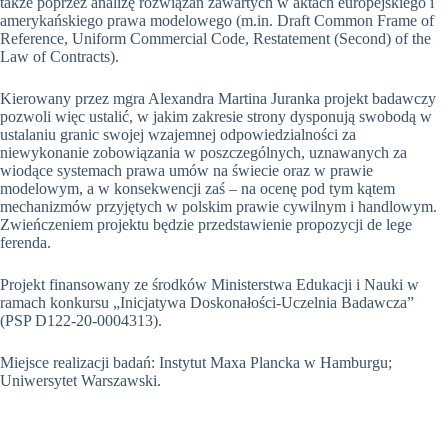
także poprzez analizę rozwiązań zawartych w aktach europejskiego i
amerykańskiego prawa modelowego (m.in. Draft Common Frame of
Reference, Uniform Commercial Code, Restatement (Second) of the
Law of Contracts).
Kierowany przez mgra Alexandra Martina Juranka projekt badawczy
pozwoli więc ustalić, w jakim zakresie strony dysponują swobodą w
ustalaniu granic swojej wzajemnej odpowiedzialności za
niewykonanie zobowiązania w poszczególnych, uznawanych za
wiodące systemach prawa umów na świecie oraz w prawie
modelowym, a w konsekwencji zaś – na ocenę pod tym kątem
mechanizmów przyjętych w polskim prawie cywilnym i handlowym.
Zwieńczeniem projektu będzie przedstawienie propozycji de lege
ferenda.
Projekt finansowany ze środków Ministerstwa Edukacji i Nauki w
ramach konkursu „Inicjatywa Doskonałości-Uczelnia Badawcza”
(PSP D122-20-0004313).
Miejsce realizacji badań: Instytut Maxa Plancka w Hamburgu;
Uniwersytet Warszawski.